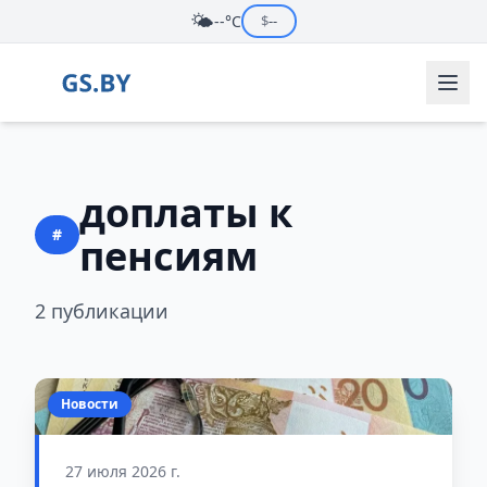
🌤️
--°C
$
--
доплаты к
#
пенсиям
2 публикации
Новости
27 июля 2026 г.