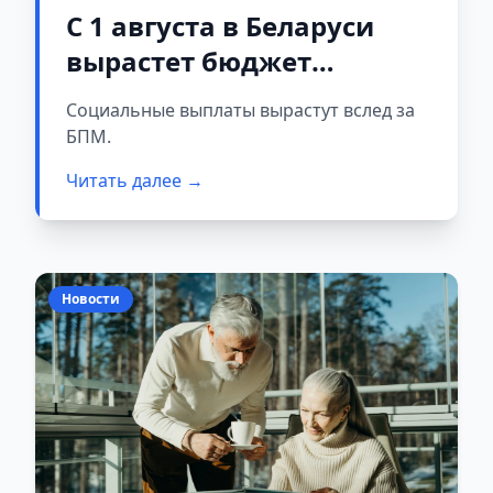
С 1 августа в Беларуси
вырастет бюджет
прожиточного минимума
Социальные выплаты вырастут вслед за
и социальные выплаты
БПМ.
Читать далее →
Новости