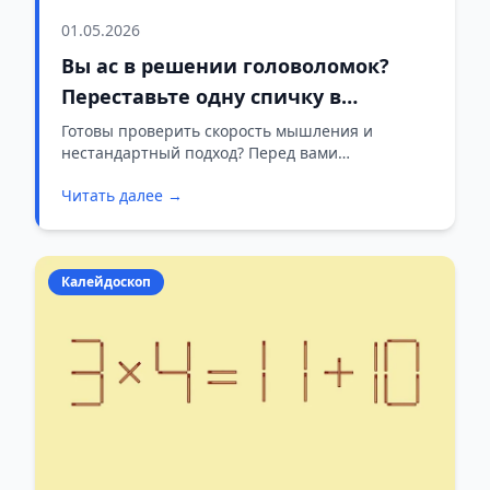
01.05.2026
Вы ас в решении головоломок?
Переставьте одну спичку в
40−20=90
Готовы проверить скорость мышления и
нестандартный подход? Перед вами
классическая спичечная задача, которая часто
Читать далее →
ставит в ступор даже любителей логических
игр. Условие простое: исправить неверное
равенство, переместив всего одну спичку.
Время на размышление — строго 20 секунд.
Калейдоскоп