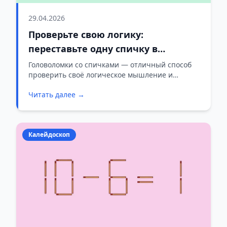
29.04.2026
Проверьте свою логику:
переставьте одну спичку в
головоломке 6–6=5×11
Головоломки со спичками — отличный способ
проверить своё логическое мышление и
внимательность. Предлагаем вам задачу,
Читать далее →
которая кажется простой только на первый
взгляд.
Калейдоскоп