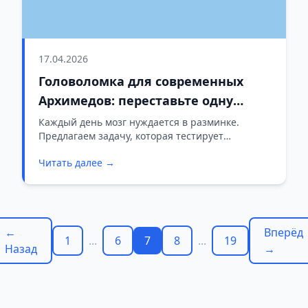
17.04.2026
Головоломка для современных
Архимедов: переставьте одну
спичку за 60 секунд
Каждый день мозг нуждается в разминке.
Предлагаем задачу, которая тестирует
нестандартное мышление и внимание к
Читать далее →
деталям. У вас есть ровно одна минута. Готовы?
←
Вперёд
1
...
6
7
8
...
19
Назад
→