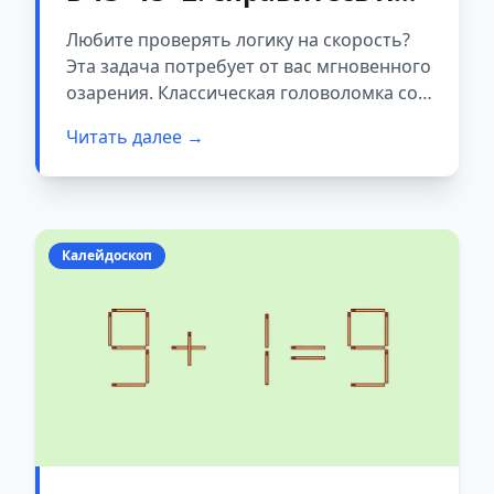
вы с этой головоломкой?
Любите проверять логику на скорость?
Эта задача потребует от вас мгновенного
озарения. Классическая головоломка со
спичками выглядит просто, но не каждый
Читать далее →
замечает решение с первого взгляда. У
вас есть ровно 10 секунд. Засекайте
время.
Калейдоскоп