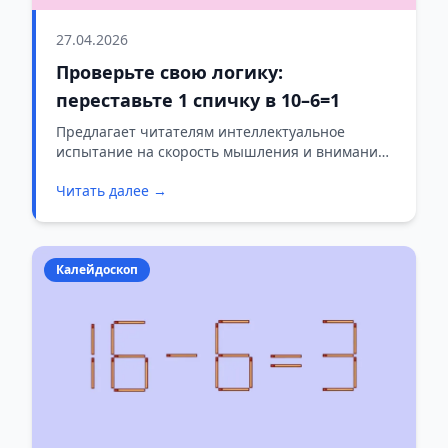
27.04.2026
Проверьте свою логику:
переставьте 1 спичку в 10–6=1
Предлагает читателям интеллектуальное
испытание на скорость мышления и внимание
к деталям. Задача проста по формулировке, но
Читать далее →
требует нестандартного подхода.
Калейдоскоп