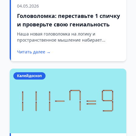
04.05.2026
Головоломка: переставьте 1 спичку
и проверьте свою гениальность
Наша новая головоломка на логику и
пространственное мышление набирает
популярность. Условия выглядят просто: перед
Читать далее →
вами неверное математическое равенство,
составленное из спичек. Задача — переложить
ровно одну палочку так, чтобы уравнение стало
верным. На всё даётся 13 секунд. Справитесь?
Калейдоскоп