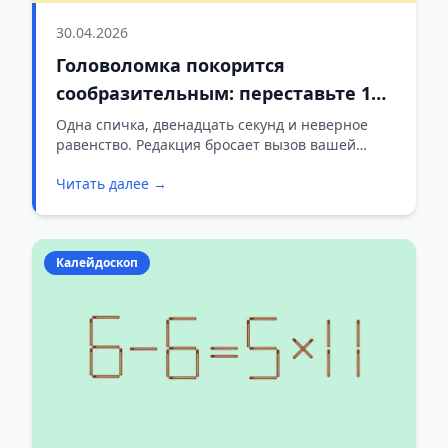
30.04.2026
Головоломка покорится
сообразительным: переставьте 1
спичку в 3×4=11+10
Одна спичка, двенадцать секунд и неверное
равенство. Редакция бросает вызов вашей
смекалке: найдите единственный верный ход и
Читать далее →
проверьте, чья логика быстрее — ваша или
нашей команды.
Калейдоскоп