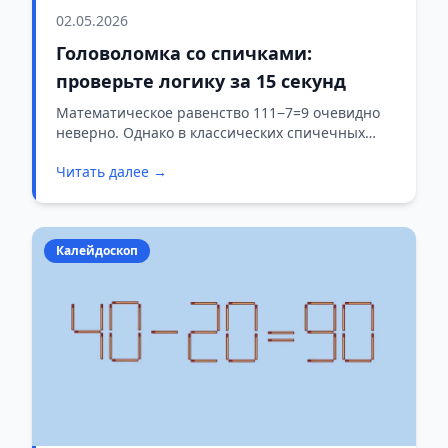
02.05.2026
Головоломка со спичками:
проверьте логику за 15 секунд
Математическое равенство 111−7=9 очевидно
неверно. Однако в классических спичечных
головоломках ответ часто скрывается не в
Читать далее →
сложных вычислениях, а в умении увидеть
неочевидное преобразование. Задача, которую
мы подготовили для вас, позиционируется как
быстрый тест на логическое мышление.
Калейдоскоп
Сможете ли вы исправить уравнение,
переложив всего одну спичку?