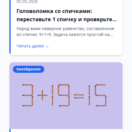
05.05.2026
Головоломка со спичками:
переставьте 1 спичку и проверьте
свою смекалку
Перед вами неверное равенство, составленное
из спичек: 9+1=9. Задача кажется простой на
первый взгляд — переложить всего одну спичку
Читать далее →
так, чтобы пример стал верным. На
выполнение даётся 10 секунд. Справитесь?
Калейдоскоп