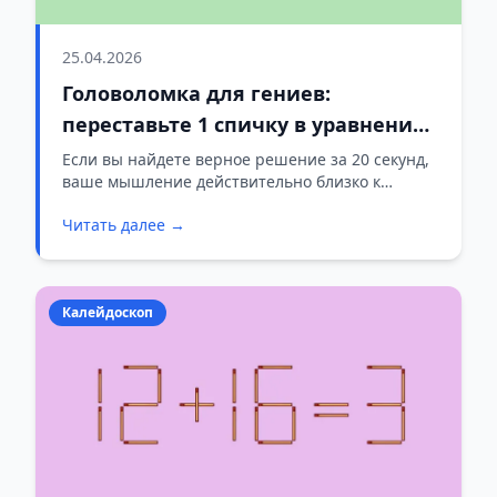
25.04.2026
Головоломка для гениев:
переставьте 1 спичку в уравнении
3−21=18
Если вы найдете верное решение за 20 секунд,
ваше мышление действительно близко к
гениальному. Справитесь ли вы?
Читать далее →
Калейдоскоп