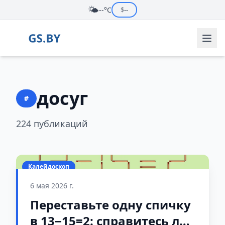
🌤️
--°C
$
--
досуг
#
224 публикаций
Калейдоскоп
6 мая 2026 г.
Переставьте одну спичку
в 13−15=2: справитесь ли