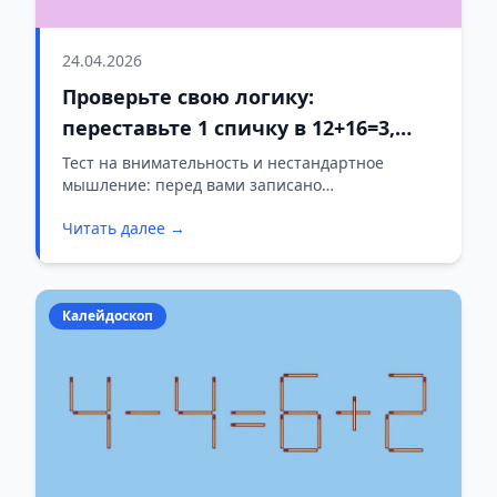
24.04.2026
Проверьте свою логику:
переставьте 1 спичку в 12+16=3,
чтобы уравнение стало верным
Тест на внимательность и нестандартное
мышление: перед вами записано
математическое выражение 12+16=3. Равенство
Читать далее →
неверное, но исправить его можно, переставив
всего одну спичку. У вас есть 15 секунд.
Попробуйте найти решение до того, как
прочитаете ответ ниже.
Калейдоскоп