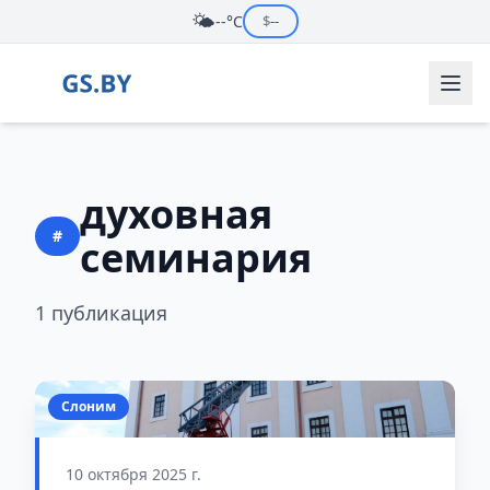
🌤️
--°C
$
--
духовная
#
семинария
1 публикация
Слоним
10 октября 2025 г.