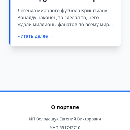
идет под венец после 9
Легенда мирового футбола Криштиану
лет отношений
Роналду наконец-то сделал то, чего
ждали миллионы фанатов по всему миру.
40-летний нападающий «Аль-Насра»
Читать далее →
сделал предложение своей давней
возлюбленной Джорджине Родригес, о
чем пара объявила в понедельник, 11
августа 2025 года. Для одного из
величайших футболистов в истории это
станет первым браком.
О портале
ИП Володащук Евгений Викторович
УНП 591742710