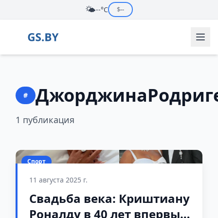
🌤️
--°C
$
--
ДжорджинаРодриг
#
1 публикация
Спорт
11 августа 2025 г.
Свадьба века: Криштиану
Роналду в 40 лет впервые