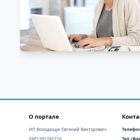
О портале
Конта
ИП Володащук Евгений Викторович
Телефон
УНП 591742710
Тел./фак