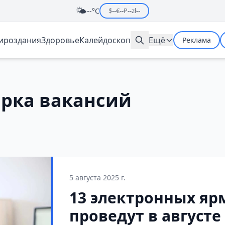
🌤️
--°C
$
--
€
--
₽
--
zł
--
мироздания
Здоровье
Калейдоскоп
Ещё
Реклама
арка вакансий
5 августа 2025 г.
13 электронных яр
проведут в августе