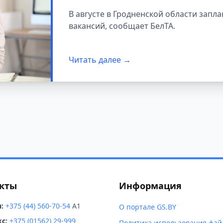
области
В августе в Гродненской области зап
вакансий, сообщает БелТА.
Читать далее →
кты
Информация
:
+375 (44) 560-70-54
A1
О портале GS.BY
с:
+375 (01562) 29-999
Политика использования фай