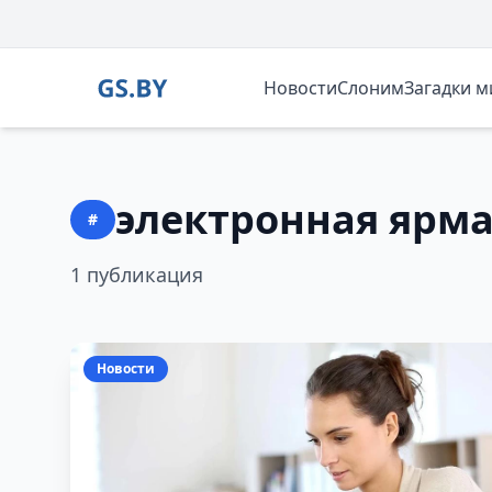
Новости
Слоним
Загадки 
электронная ярм
#
1 публикация
Новости