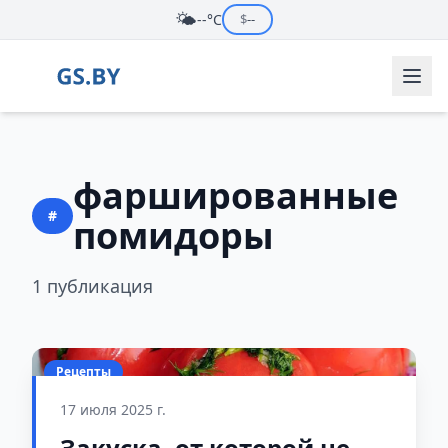
🌤️
--°C
$
--
фаршированные
#
помидоры
1 публикация
Рецепты
17 июля 2025 г.
Закуска, от которой не