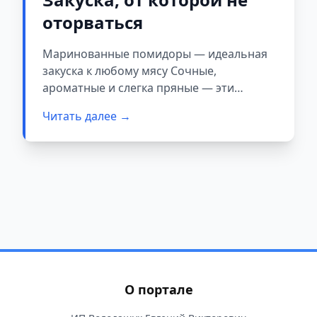
оторваться
Маринованные помидоры — идеальная
закуска к любому мясу Сочные,
ароматные и слегка пряные — эти
помидоры станут отличным
Читать далее →
дополнением к…
О портале