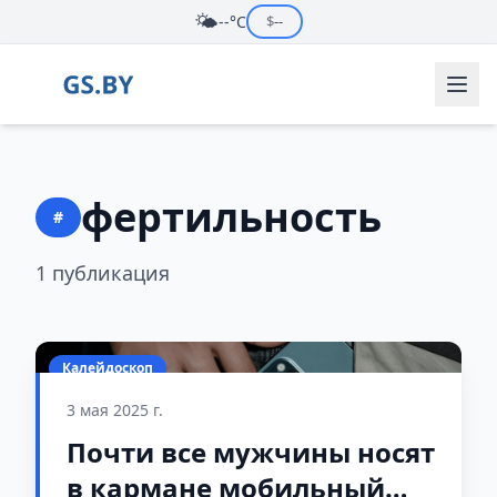
🌤️
--°C
$
--
фертильность
#
1 публикация
Калейдоскоп
3 мая 2025 г.
Почти все мужчины носят
в кармане мобильный