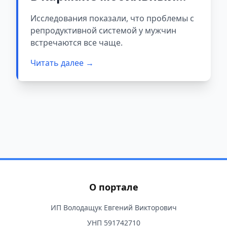
телефон. Влияет ли это на
Исследования показали, что проблемы с
фертильность?
репродуктивной системой у мужчин
встречаются все чаще.
Читать далее →
О портале
ИП Володащук Евгений Викторович
УНП 591742710