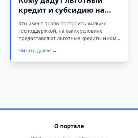
кредит и субсидию на
строительство жилья в
Кто имеет право построить жильё с
Беларуси
господдержкой, на каких условиях
предоставляют льготные кредиты и кому
положены одноразовые субсидии — обо
Читать далее →
всём этом рассказали в Министерстве
архитектуры и строительства.
О портале