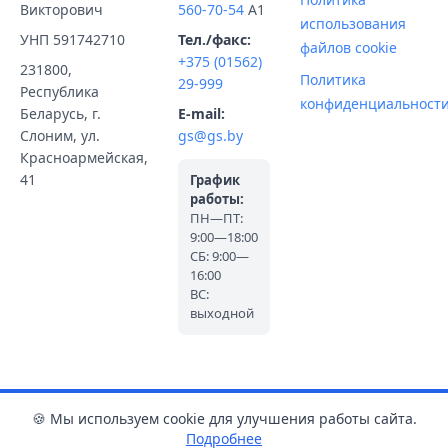
Викторович
560-70-54
A1
использования
УНП 591742710
Тел./факс:
файлов cookie
+375 (01562)
231800,
Политика
29-999
Республика
конфиденциальност
Беларусь, г.
E-mail:
Слоним, ул.
gs@gs.by
Красноармейская,
41
График
работы:
ПН—ПТ:
9:00—18:00
СБ: 9:00—
16:00
ВС:
выходной
🍪 Мы используем cookie для улучшения работы сайта.
Подробнее