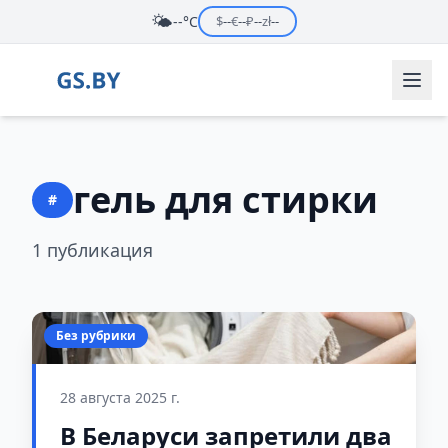
🌤️
--°C
$
--
€
--
₽
--
zł
--
гель для стирки
#
1 публикация
Без рубрики
28 августа 2025 г.
В Беларуси запретили два