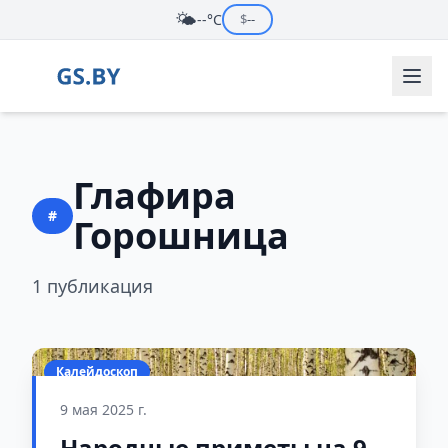
🌤️
--°C
$
--
Глафира
#
Горошница
1 публикация
Калейдоскоп
9 мая 2025 г.
Народные приметы на 9