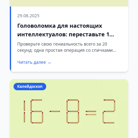
29.08.2025
Головоломка для настоящих
интеллектуалов: переставьте 1
спичку в неравенстве за 20 секунд
Проверьте свою гениальность всего за 20
секунд: одна простая операция со спичками
превратит неправильное равенство в
Читать далее →
правильное. Узнайте, насколько быстро ваш
мозг способен решать нестандартные задачи!
Калейдоскоп