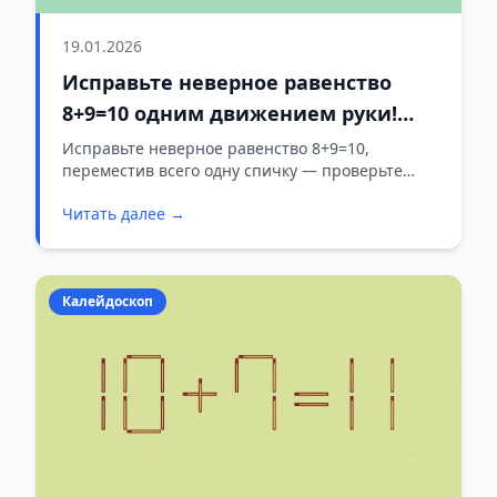
19.01.2026
Исправьте неверное равенство
8+9=10 одним движением руки!
Гении справятся за 10 секунд
Исправьте неверное равенство 8+9=10,
переместив всего одну спичку — проверьте
свою скорость и смекалку всего за 10 секунд!
Читать далее →
Калейдоскоп