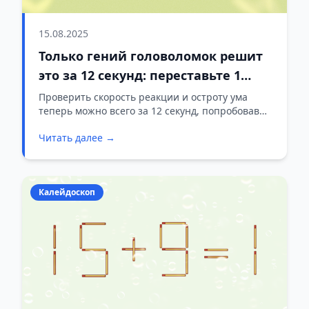
15.08.2025
Только гений головоломок решит
это за 12 секунд: переставьте 1
спичку в 11+6=15
Проверить скорость реакции и остроту ума
теперь можно всего за 12 секунд, попробовав
решить занимательную головоломку из спичек.
Читать далее →
Калейдоскоп