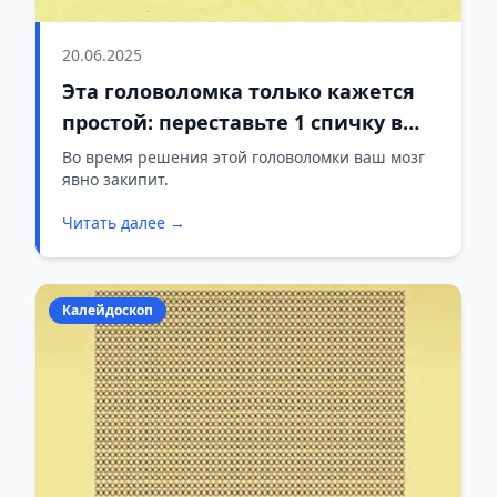
20.06.2025
Эта головоломка только кажется
простой: переставьте 1 спичку в
9+1–2=6 за 13 секунд
Во время решения этой головоломки ваш мозг
явно закипит.
Читать далее →
Калейдоскоп