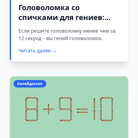
Головоломка со
спичками для гениев:
справитесь за 12 секунд?
Если решите головоломку менее чем за
12 секунд – вы гений головоломок.
Читать далее →
Калейдоскоп