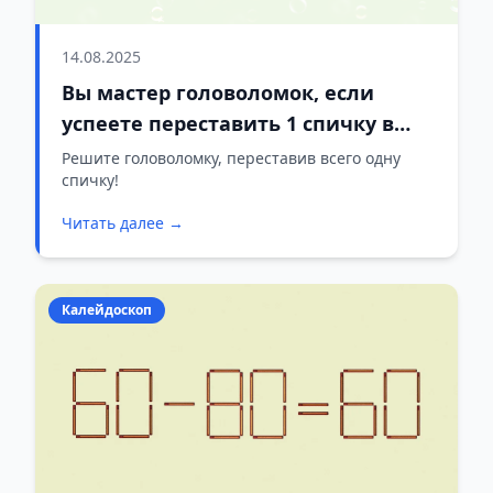
14.08.2025
Вы мастер головоломок, если
успеете переставить 1 спичку в
15+9=1 за 15 секунд
Решите головоломку, переставив всего одну
спичку!
Читать далее →
Калейдоскоп