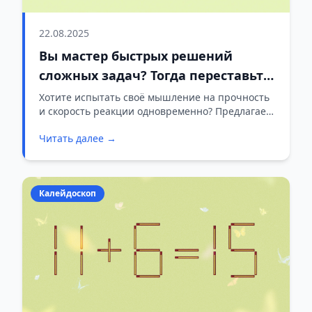
22.08.2025
Вы мастер быстрых решений
сложных задач? Тогда переставьте
1 спичку за 10 секунд
Хотите испытать своё мышление на прочность
и скорость реакции одновременно? Предлагаем
необычную головоломку, которую нужно
Читать далее →
решить менее чем за 10 секунд.
Калейдоскоп