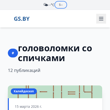
🌤️
--°C
$
--
головоломки со
#
спичками
12 публикаций
Калейдоскоп
15 марта 2026 г.