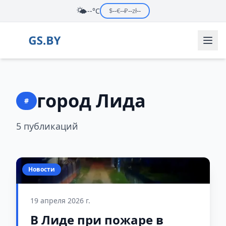
🌤️
--°C
$
--
€
--
₽
--
zł
--
город Лида
#
5 публикаций
Новости
19 апреля 2026 г.
В Лиде при пожаре в