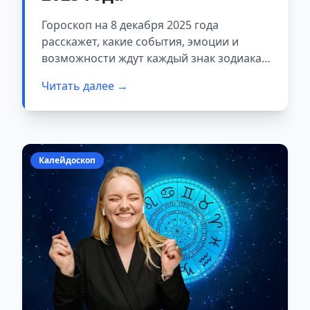
Гороскоп на 8 декабря 2025 года
расскажет, какие события, эмоции и
возможности ждут каждый знак зодиака.
Обзор энергий этого дня поможет вам
Читать далее →
принимать обоснованные решения.
Калейдоскоп