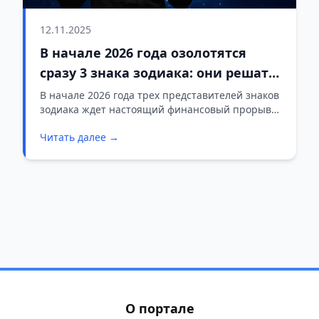
12.11.2025
В начале 2026 года озолотятся
сразу 3 знака зодиака: они решат
все свои финансовые проблемы
В начале 2026 года трех представителей знаков
зодиака ждет настоящий финансовый прорыв
— сказочная удача подарит им неслыханное
Читать далее →
богатство и стабильность.
О портале