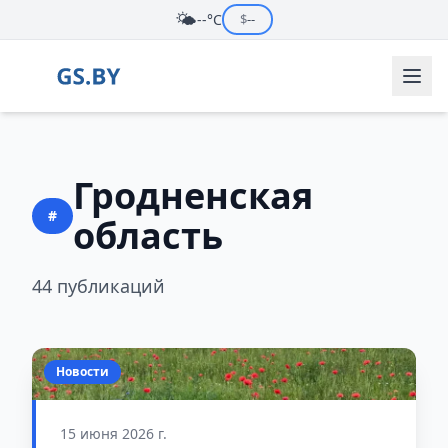
🌤️
--°C
$
--
Гродненская
#
область
44 публикаций
Новости
15 июня 2026 г.