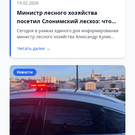
19.02.2026
Министр лесного хозяйства
посетил Слонимский лесхоз: что
увидел и что потребовал
Сегодня в рамках единого дня информирования
министр лесного хозяйства Александр Кулик
побывал в Слонимском лесхозе, где оценил
Читать далее →
работу нескольких подразделений — от
охотничьего комплекса до
деревообрабатывающего цеха.
Новости