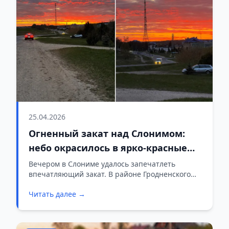
25.04.2026
Огненный закат над Слонимом:
небо окрасилось в ярко-красные
оттенки
Вечером в Слониме удалось запечатлеть
впечатляющий закат. В районе Гродненского
шоссе небо на несколько минут стало
Читать далее →
насыщенно-красным и оранжевым, а силуэт
вышки, дорога и автомобили на фоне горизонта
сделали кадры особенно атмосферными.