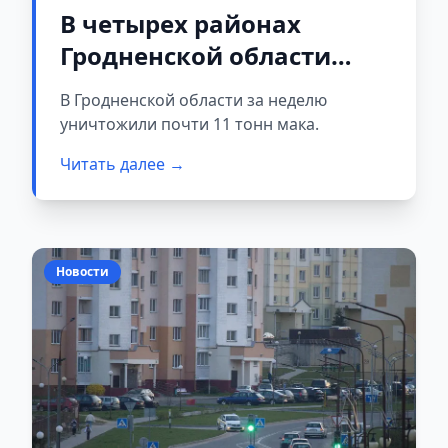
В четырех районах
Гродненской области
выявили крупные
В Гродненской области за неделю
заросли мака
уничтожили почти 11 тонн мака.
Читать далее →
Новости