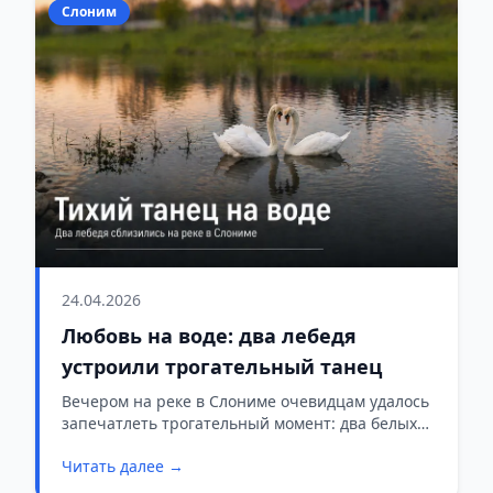
Слоним
24.04.2026
Любовь на воде: два лебедя
устроили трогательный танец
Вечером на реке в Слониме очевидцам удалось
запечатлеть трогательный момент: два белых
лебедя медленно подплыли друг к другу и мягко
Читать далее →
склонили головы, словно устроив небольшой
природный танец.