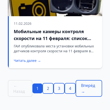
11.02.2026
Мобильные камеры контроля
скорости на 11 февраля: список
участков
ГАИ опубликовала места установки мобильных
датчиков контроля скорости на 11 февраля в
Гродненской области.
Читать далее →
←
Вперёд
1
2
3
4
Назад
→