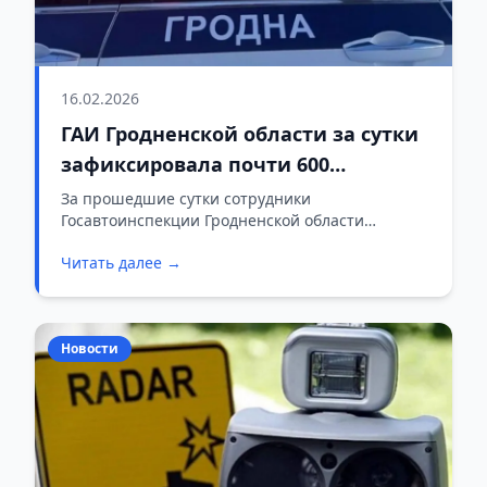
16.02.2026
ГАИ Гродненской области за сутки
зафиксировала почти 600
нарушений ПДД
За прошедшие сутки сотрудники
Госавтоинспекции Гродненской области
пресекли 586 нарушений правил дорожного
Читать далее →
движения.
Новости