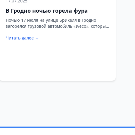
17.07.2025
В Гродно ночью горела фура
Ночью 17 июля на улице Брикеля в Гродно
загорелся грузовой автомобиль «Iveco», который
был припаркован на неохраняемой автостоянке.
Читать далее →
Сообщение о возгорании поступило спасателям
в 02:13.