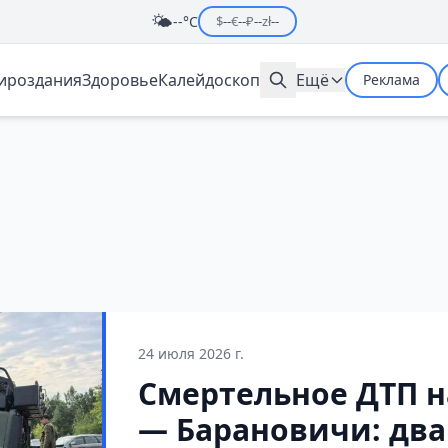
🌤️
--°C
$
--
€
--
₽
--
zł
--
мироздания
Здоровье
Калейдоскоп
Ещё
Реклама
24 июля 2026 г.
Смертельное ДТП н
— Барановичи: два