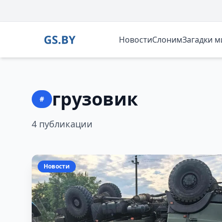
Новости
Слоним
Загадки 
грузовик
#
4 публикации
Новости