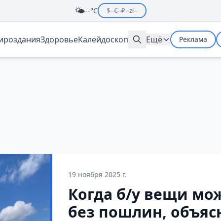
🌤️
--°C
$
--
€
--
₽
--
zł
--
мироздания
Здоровье
Калейдоскоп
Ещё
Реклама
19 ноября 2025 г.
Когда б/у вещи мо
без пошлин, объяс