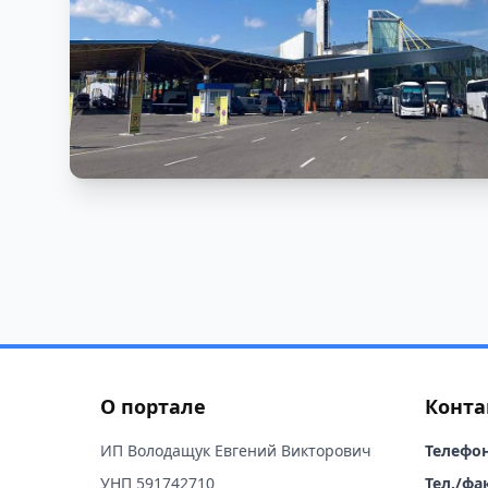
О портале
Конта
ИП Володащук Евгений Викторович
Телефон
УНП 591742710
Тел./фак