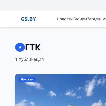
Новости
Слоним
Загадки 
ГТК
#
1 публикация
Новости