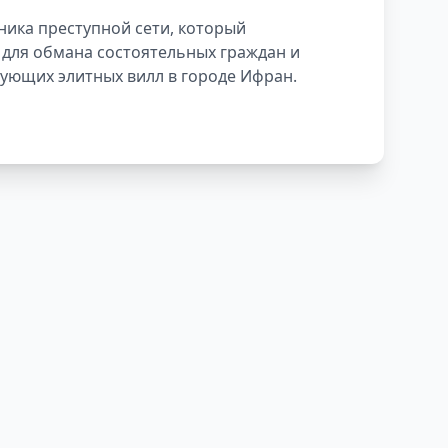
рировано ИИ
ника преступной сети, который
 для обмана состоятельных граждан и
вующих элитных вилл в городе Ифран.