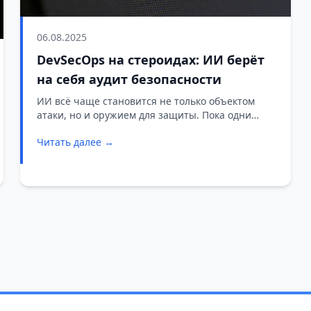
06.08.2025
DevSecOps на стероидах: ИИ берёт
на себя аудит безопасности
ИИ всё чаще становится не только объектом
атаки, но и оружием для защиты. Пока одни
команды используют машинное обучение для
Читать далее →
написания эксплойтов, другие — для поиска и
нейтрализации уязвимостей. И, похоже, именно
вторая сторона сейчас выигрывает.