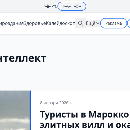
🌤️
--°C
$
--
€
--
₽
--
zł
--
мироздания
Здоровье
Калейдоскоп
Ещё
Реклама
нтеллект
8 января 2026 г.
Туристы в Марокко
элитных вилл и ок