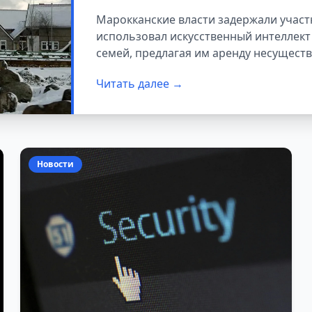
жильё было сгене
Марокканские власти задержали участ
использовал искусственный интеллект
семей, предлагая им аренду несущест
Читать далее →
Новости