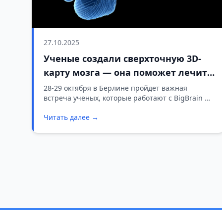
27.10.2025
Ученые создали сверхточную 3D-
карту мозга — она поможет лечить
Альцгеймер и другие болезни
28-29 октября в Берлине пройдет важная
встреча ученых, которые работают с BigBrain —
самой подробной цифровой моделью
Читать далее →
человеческого мозга. Это событие может
изменить подход к лечению неврологических
заболеваний и помочь миллионам людей.