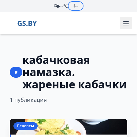
🌤️
--°C
$
--
кабачковая
намазка.
#
жареные кабачки
1 публикация
Рецепты