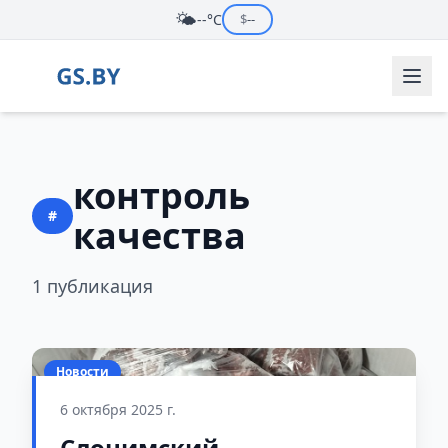
🌤️
--°C
$
--
контроль
#
качества
1 публикация
Новости
6 октября 2025 г.
Слонимский