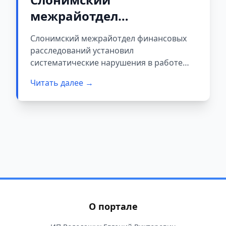
межрайотдел
финансовых
Слонимский межрайотдел финансовых
расследований
расследований установил
остановил работу
систематические нарушения в работе
коммерческого предприятия в
предприятия по
Читать далее →
Новогрудке, которое
переработке мяса из-за
специализировалось на переработке
грубых нарушений
мяса, сообщает Комитет госконтроля
Беларуси.
О портале