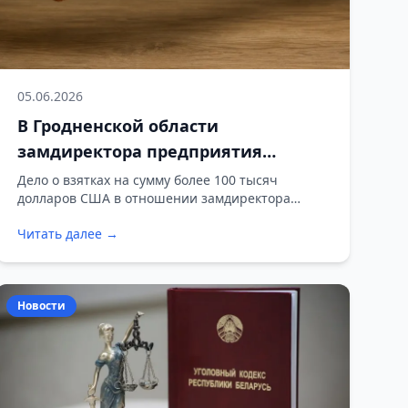
05.06.2026
В Гродненской области
замдиректора предприятия
обвиняют во взятках на сумму
Дело о взятках на сумму более 100 тысяч
долларов США в отношении замдиректора
более 100 тысяч долларов США
предприятия направили в суд.
Читать далее →
Новости