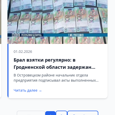
01.02.2026
Брал взятки регулярно: в
Гродненской области задержан
начальник отдела одного из
В Островецком районе начальник отдела
предприятия подписывал акты выполненных
предприятий
работ за денежное вознаграждение.
Читать далее →