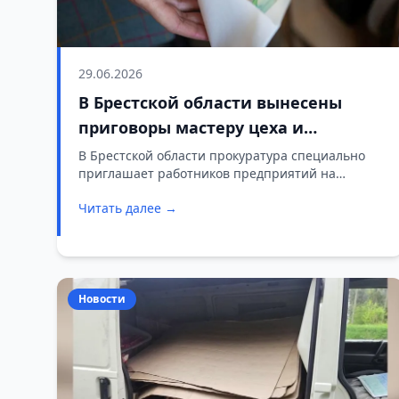
29.06.2026
В Брестской области вынесены
приговоры мастеру цеха и
главному ветврачу за получение
В Брестской области прокуратура специально
приглашает работников предприятий на
взяток
открытые суды над коррупционерами. Это
Читать далее →
делается для того, чтобы люди видели, чем
заканчиваются взятки.
Новости