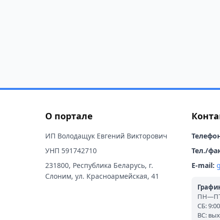
О портале
Конта
ИП Володащук Евгений Викторович
Телефон
УНП 591742710
Тел./фак
231800, Республика Беларусь, г.
E-mail:
Слоним, ул. Красноармейская, 41
График
ПН—ПТ:
СБ: 9:0
ВС: вы