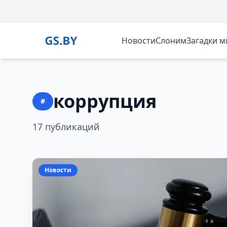
Новости
Слоним
Загадки 
коррупция
#
17 публикаций
Новости