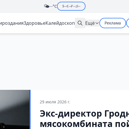
🌤️
--°C
$
--
€
--
₽
--
zł
--
мироздания
Здоровье
Калейдоскоп
Ещё
Реклама
29 июля 2026 г.
Экс-директор Грод
мясокомбината пой