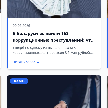
09.06.2026
В Беларуси выявили 158
коррупционных преступлений: что
известно
Ущерб по одному из выявленных КГК
коррупционных дел превысил 3,5 млн рублей.
Всего в 2025 году ведомство выявило 158
Читать далее →
преступлений коррупционной направленности.
Новости