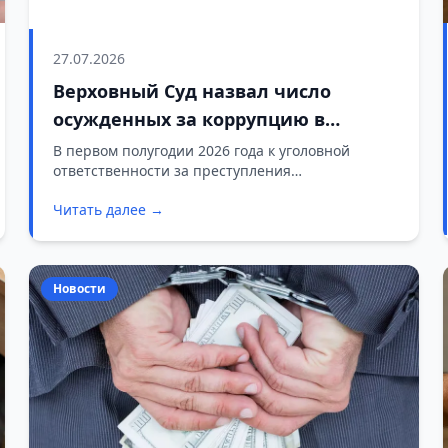
27.07.2026
Верховный Суд назвал число
осужденных за коррупцию в
первом полугодии 2026 года
В первом полугодии 2026 года к уголовной
ответственности за преступления
коррупционной направленности привлечены
Читать далее →
342 человека. Это на 12,5% больше, чем за
аналогичный период 2025 года, когда были
осуждены 304 человека.
Новости