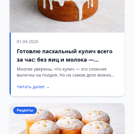
01.04.2026
Готовлю пасхальный кулич всего
за час: без яиц и молока —
получается нежный и ароматный
Многие уверены, что кулич — это сложная
выпечка на полдня. Но на самом деле можно
приготовить вкусный, мягкий и ароматный
Читать далее →
кулич всего за час — и без яиц, и без молочных
продуктов.
Рецепты