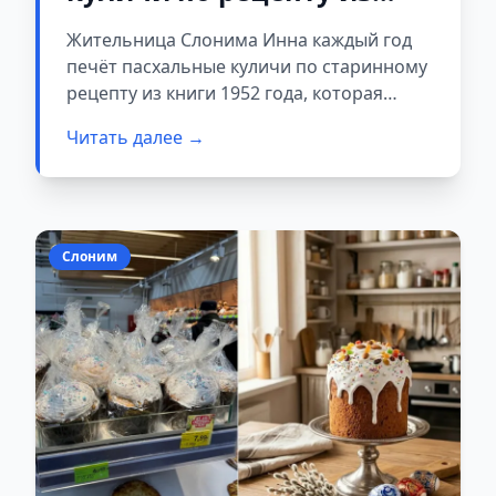
советской книги 1952
Жительница Слонима Инна каждый год
года
печёт пасхальные куличи по старинному
рецепту из книги 1952 года, которая
досталась ей от бабушки. Женщина
Читать далее →
поделилась секретами традиционной
выпечки с читателями портала gs.by.
Слоним