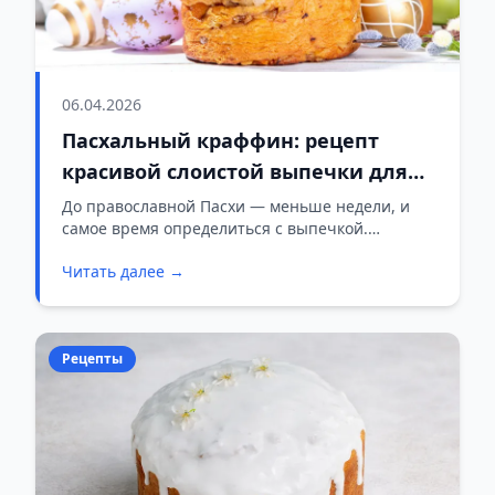
06.04.2026
Пасхальный краффин: рецепт
красивой слоистой выпечки для
праздничного стола
До православной Пасхи — меньше недели, и
самое время определиться с выпечкой.
Традиционный кулич с изюмом — неизменное
Читать далее →
украшение пасхального стола. Но если хочется
дополнить его чем-то новым, обратите
внимание на краффин. В этом году он стал
одним из самых популярных рецептов в
Рецепты
кулинарных блогах и соцсетях.