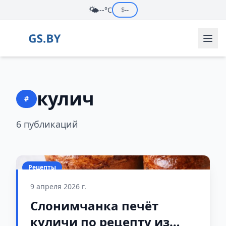
🌤️
--°C
$
--
кулич
#
6 публикаций
Рецепты
9 апреля 2026 г.
Слонимчанка печёт
куличи по рецепту из