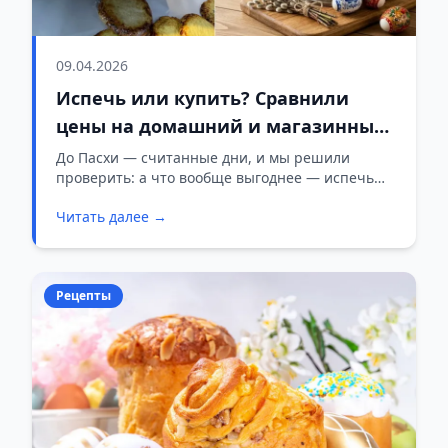
09.04.2026
Испечь или купить? Сравнили
цены на домашний и магазинный
кулич в Слониме
До Пасхи — считанные дни, и мы решили
проверить: а что вообще выгоднее — испечь
кулич самому или купить готовый? Для чистоты
Читать далее →
эксперимента отправились в слонимский
«Евроопт» и прошлись по полкам с блокнотом.
Рецепты