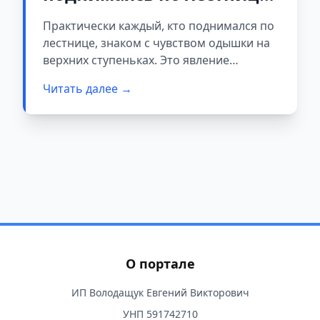
Врачи объясняют, что это
Практически каждый, кто поднимался по
значит
лестнице, знаком с чувством одышки на
верхних ступеньках. Это явление
распространено среди людей всех
Читать далее →
возрастов и уровней физической
подготовки. Но стоит ли беспокоиться?
Медики утверждают: хотя одышка часто
является нормальной реакцией
организма, в некоторых случаях она
может сигнализировать о проблемах со
здоровьем или служить поводом
пересмотреть уровень физической
активности.
О портале
ИП Володащук Евгений Викторович
УНП 591742710