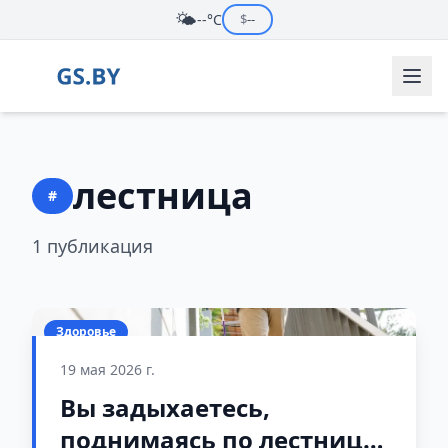
🌤️
--°C
$
--
лестница
#
1 публикация
Здоровье
19 мая 2026 г.
Вы задыхаетесь,
поднимаясь по лестнице?