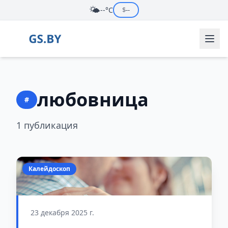
🌤️
--°C
$
--
любовница
#
1 публикация
Калейдоскоп
23 декабря 2025 г.