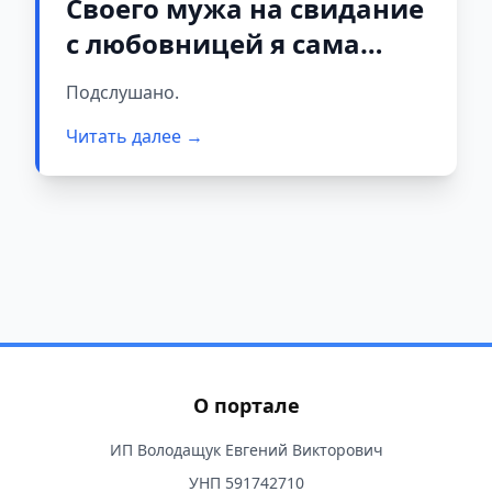
Своего мужа на свидание
с любовницей я сама
собирала. Но что всё так
Подслушано.
закончится, не ожидал
Читать далее →
никто
О портале
ИП Володащук Евгений Викторович
УНП 591742710