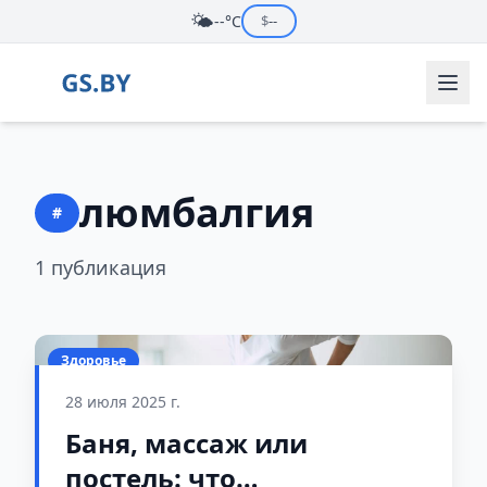
🌤️
--°C
$
--
люмбалгия
#
1 публикация
Здоровье
28 июля 2025 г.
Баня, массаж или
постель: что