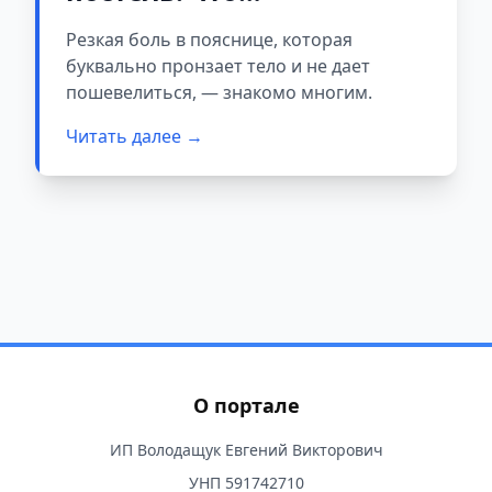
категорически нельзя
Резкая боль в пояснице, которая
делать при простреле в
буквально пронзает тело и не дает
спине, рассказал
пошевелиться, — знакомо многим.
невролог
Читать далее →
О портале
ИП Володащук Евгений Викторович
УНП 591742710