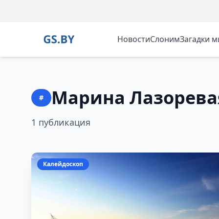
Новости
Слоним
Загадки 
Марина Лазорева
#
1 публикация
Калейдоскоп