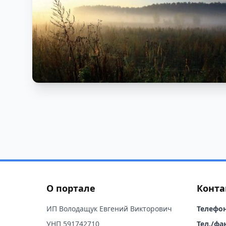
О портале
Конта
ИП Володащук Евгений Викторович
Телефон
УНП 591742710
Тел./фак