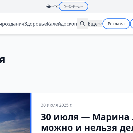
🌤️
--°C
$
--
€
--
₽
--
zł
--
мироздания
Здоровье
Калейдоскоп
Ещё
Реклама
я
30 июля 2025 г.
30 июля — Марина 
можно и нельзя дел