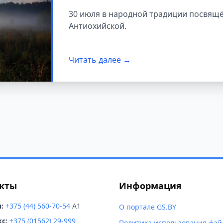
30 июля в народной традиции посвящ
Антиохийской.
Читать далее →
кты
Информация
:
+375 (44) 560-70-54
A1
О портале GS.BY
с:
+375 (01562) 29-999
Политика использования фай