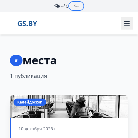
🌤️
--°C
$
--
места
#
1 публикация
Калейдоскоп
10 декабря 2025 г.