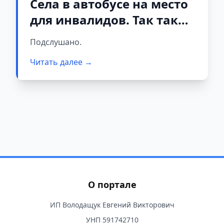
Села в автобусе на место
для инвалидов. Так таких
комплиментов в свой
Подслушано.
адрес никогда в жизни не
Читать далее →
слышала
О портале
ИП Володащук Евгений Викторович
УНП 591742710