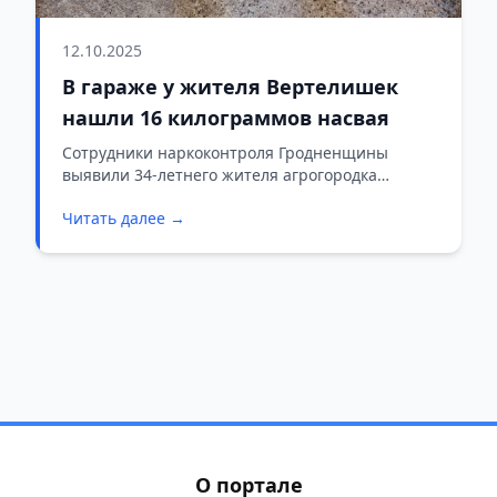
12.10.2025
В гараже у жителя Вертелишек
нашли 16 килограммов насвая
Сотрудники наркоконтроля Гродненщины
выявили 34-летнего жителя агрогородка
Вертелишки, который занимался
Читать далее →
распространением запрещённого табачного
изделия.
О портале