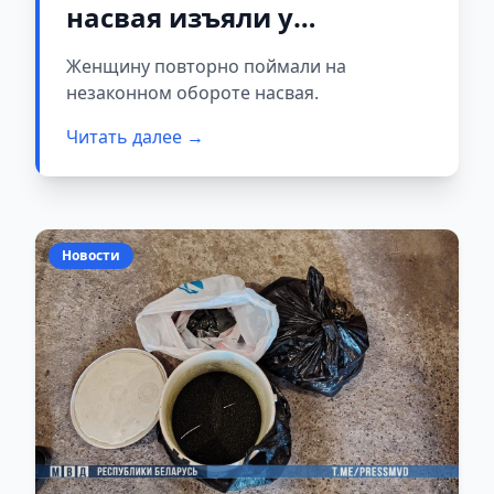
насвая изъяли у
жительницы Гродно
Женщину повторно поймали на
незаконном обороте насвая.
Читать далее →
Новости