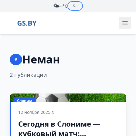
🌤️
--°C
$
--
Неман
#
2 публикации
Слоним
12 ноября 2025 г.
Сегодня в Слониме —
кубковый матч: