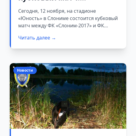
«Слоним» принимает
Сегодня, 12 ноября, на стадионе
гродненский «Неман»
«Юность» в Слониме состоится кубковый
матч между ФК «Слоним-2017» и ФК
«Неман» (Гродно).
Читать далее →
Новости