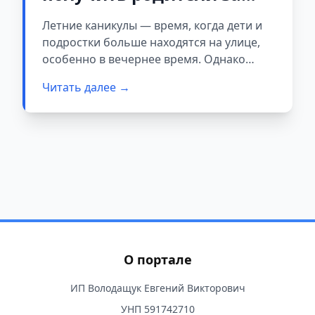
прогулки детей ночью?
Летние каникулы — время, когда дети и
подростки больше находятся на улице,
особенно в вечернее время. Однако
важно помнить о правилах, касающихся
Читать далее →
нахождения несовершеннолетних в
общественных местах в ночные часы.
О портале
ИП Володащук Евгений Викторович
УНП 591742710