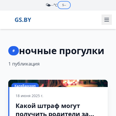
🌤️
--°C
$
--
ночные прогулки
#
1 публикация
Калейдоскоп
18 июня 2025 г.
Какой штраф могут
получить родители за