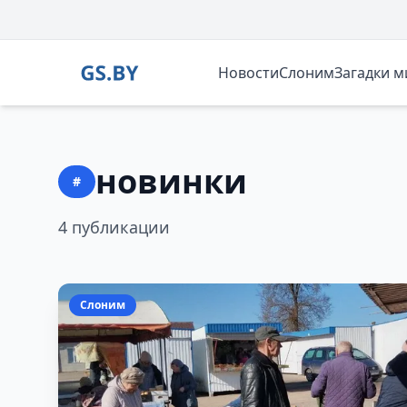
Новости
Слоним
Загадки 
новинки
#
4 публикации
Слоним