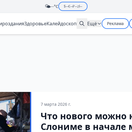
🌤️
--°C
$
--
€
--
₽
--
zł
--
мироздания
Здоровье
Калейдоскоп
Ещё
Реклама
7 марта 2026 г.
Что нового можно 
Слониме в начале 