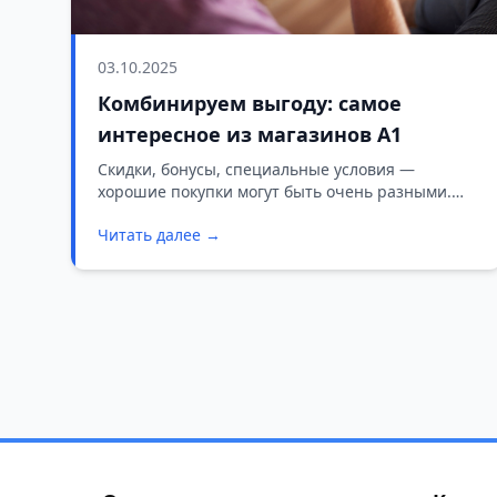
03.10.2025
Комбинируем выгоду: самое
интересное из магазинов А1
Скидки, бонусы, специальные условия —
хорошие покупки могут быть очень разными.
Продолжаем делиться с вами лучшими
Читать далее →
секретами выгодных приобретений в нашей
традиционной подборке акций из магазинов А1.