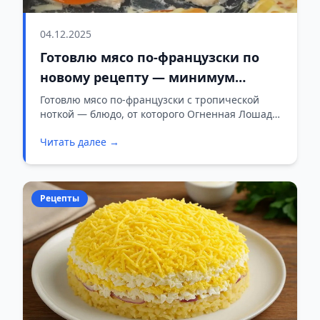
04.12.2025
Готовлю мясо по-французски по
новому рецепту — минимум
усилий, максимум вкуса
Готовлю мясо по-французски с тропической
ноткой — блюдо, от которого Огненная Лошадь
будет в восторге.
Читать далее →
Рецепты