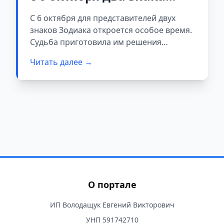
Зодиака ждут
С 6 октября для представителей двух
судьбоносные перемены
знаков Зодиака откроется особое время.
Судьба приготовила им решения
застарелых проблем и новые горизонты.
Читать далее →
Всё, что раньше казалось
недостижимым, начнет сбываться.
О портале
ИП Володащук Евгений Викторович
УНП 591742710