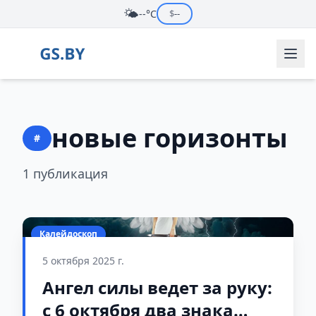
🌤️
--°C
$
--
новые горизонты
#
1 публикация
Калейдоскоп
5 октября 2025 г.
Ангел силы ведет за руку:
с 6 октября два знака