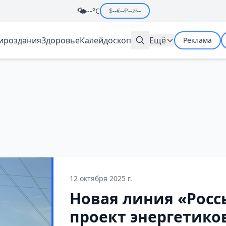
🌤️
--°C
$
--
€
--
₽
--
zł
--
мироздания
Здоровье
Калейдоскоп
Ещё
Реклама
12 октября 2025 г.
Новая линия «Россь
проект энергетико