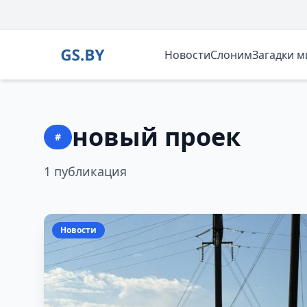
Новости
Слоним
Загадки 
новый проек
#
1 публикация
Новости