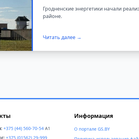
району
Гродненские энергетики начали реали
районе.
Читать далее →
кты
Информация
:
+375 (44) 560-70-54
A1
О портале GS.BY
с:
+375 (01562) 29-999
Политика использования фай