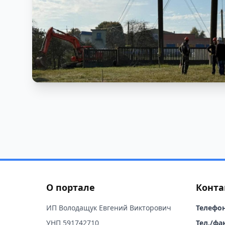
О портале
Конта
ИП Володащук Евгений Викторович
Телефон
УНП 591742710
Тел./фак