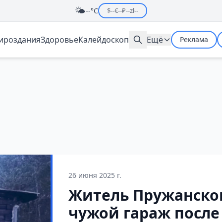
🌤️
--°C
$
--
€
--
₽
--
zł
--
мироздания
Здоровье
Калейдоскоп
Ещё
Реклама
26 июня 2025 г.
Житель Пружанско
чужой гараж после