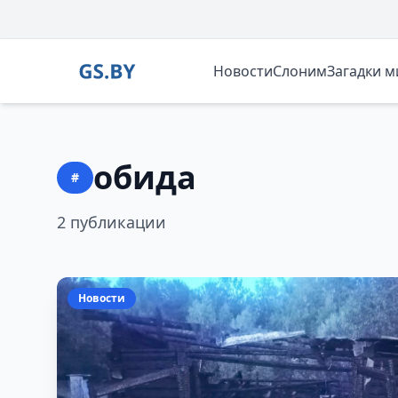
Новости
Слоним
Загадки 
обида
#
2 публикации
Новости