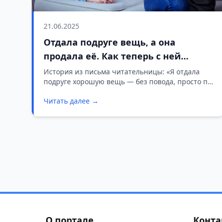
21.06.2025
Отдала подруге вещь, а она
продала её. Как теперь с ней
общаться?
История из письма читательницы: «Я отдала
подруге хорошую вещь — без повода, просто по
доброте. Недавно поинтересовалась, пользуется
Читать далее →
ли она ею. А она ответила, что продала. Мне
стало обидно, даже как-то неприятно. Не могу
понять: я слишком чувствительная или
действительно есть повод пересмотреть
отношения?»
О портале
Конта