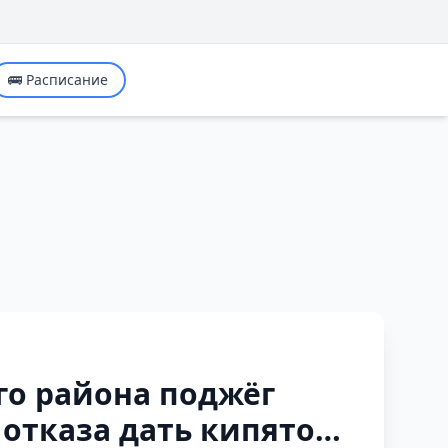
🚌 Расписание
го района поджёг
 отказа дать кипяток