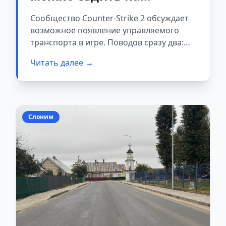
машинах. Что об этом
Сообщество Counter-Strike 2 обсуждает
известно
возможное появление управляемого
транспорта в игре. Поводов сразу два:
энтузиасты нашли в файлах игры следы
Читать далее →
возвращения режима с машинами, а
один из геймеров уже собрал рабочий
автомобиль внутри CS2.
Слоним