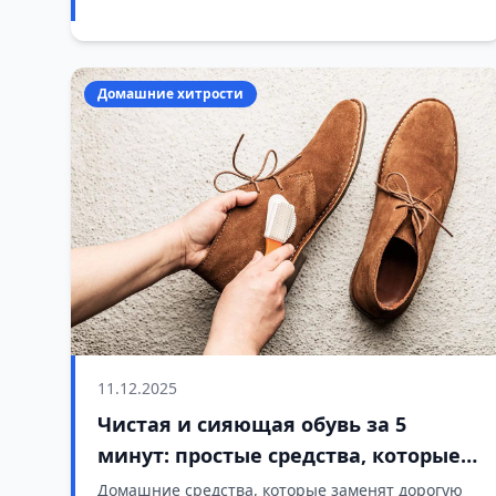
Домашние хитрости
11.12.2025
Чистая и сияющая обувь за 5
минут: простые средства, которые
вернут сапожкам и кедам
Домашние средства, которые заменят дорогую