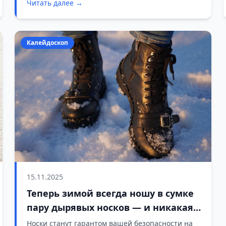
Читать далее →
Калейдоскоп
15.11.2025
Теперь зимой всегда ношу в сумке
пару дырявых носков — и никакая
гололедица не страшна
Носки станут гарантом вашей безопасности на