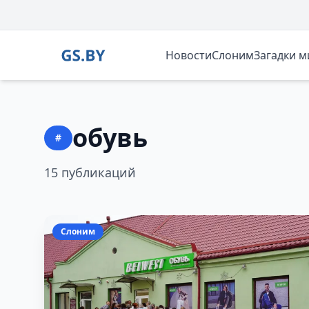
Новости
Слоним
Загадки 
обувь
#
15 публикаций
Слоним