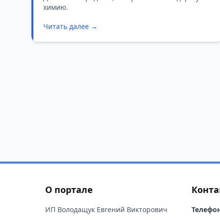
химию.
идеальный вид
Читать далее →
О портале
Конта
ИП Володащук Евгений Викторович
Телефон