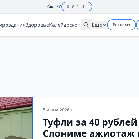
🌤️
--°C
$
--
€
--
₽
--
zł
--
мироздания
Здоровье
Калейдоскоп
Ещё
Реклама
5 июня 2026 г.
Туфли за 40 рублей
Слониме ажиотаж 