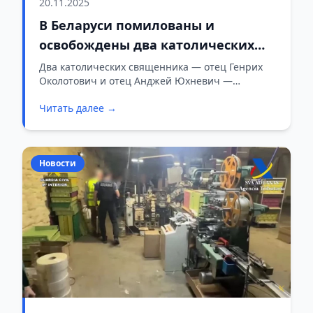
20.11.2025
В Беларуси помилованы и
освобождены два католических
священника
Два католических священника — отец Генрих
Околотович и отец Анджей Юхневич —
освобождены из мест лишения свободы по
Читать далее →
указу о помиловании, подписанному
Президентом Беларуси Александром
Лукашенко. Об этом сообщает БЕЛТА.
Новости