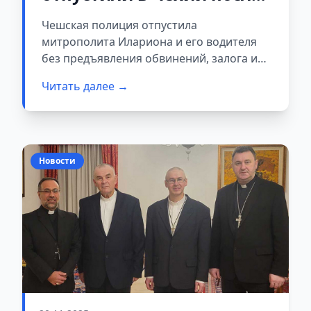
задержания по делу о
Чешская полиция отпустила
наркотиках
митрополита Илариона и его водителя
без предъявления обвинений, залога и
запрета на выезд. Ранее их задержали
Читать далее →
после досмотра автомобиля, в котором,
по сообщениям СМИ, нашли контейнеры
с белым веществом.
Новости