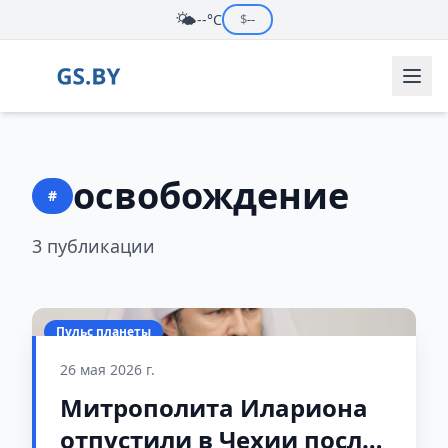
🌤️
--°C
$
--
освобождение
#
3 публикации
Пульс планеты
26 мая 2026 г.
Митрополита Илариона
отпустили в Чехии после