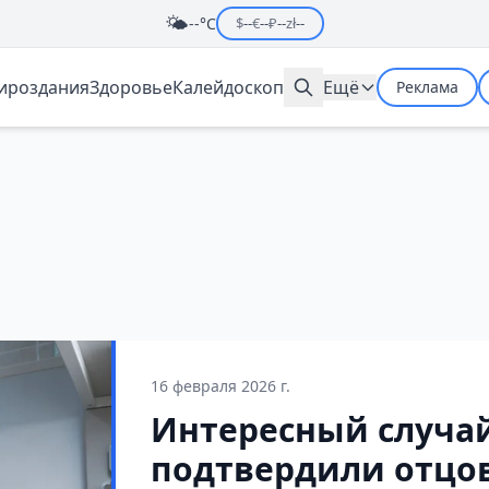
🌤️
--°C
$
--
€
--
₽
--
zł
--
мироздания
Здоровье
Калейдоскоп
Ещё
Реклама
16 февраля 2026 г.
Интересный случай
подтвердили отцов