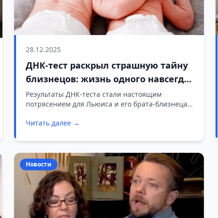
28.12.2025
ДНК-тест раскрыл страшную тайну
близнецов: жизнь одного навсегда
изменилась
Результаты ДНК-теста стали настоящим
потрясением для Льюиса и его брата-близнеца,
а неожиданный исход дела оставил одного из
Читать далее →
братьев глубоко подавленным.
Новости