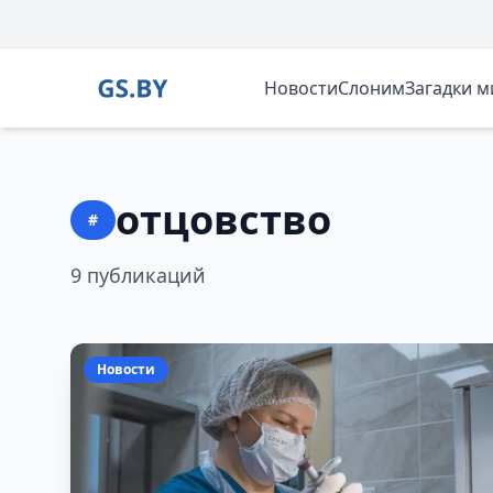
Новости
Слоним
Загадки 
отцовство
#
9 публикаций
Новости