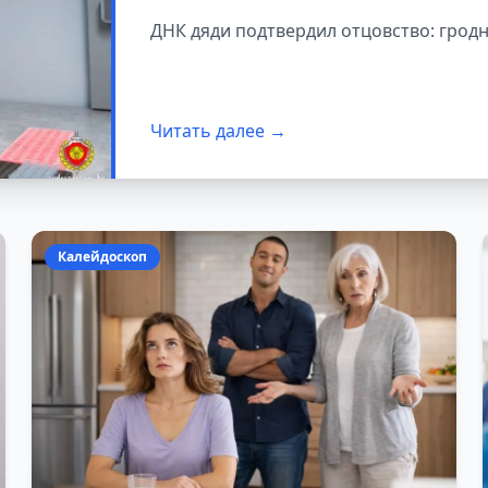
ДНК дяди умерше
ДНК дяди подтвердил отцовство: грод
Читать далее →
Калейдоскоп