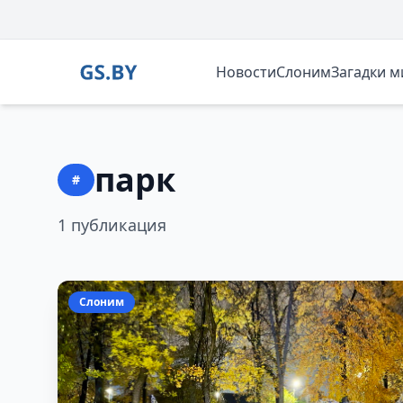
Новости
Слоним
Загадки 
парк
#
1 публикация
Слоним