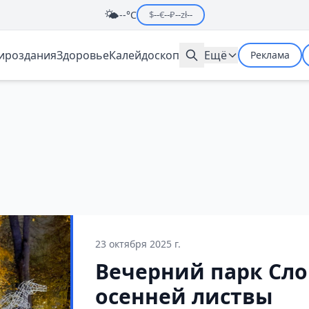
🌤️
--°C
$
--
€
--
₽
--
zł
--
мироздания
Здоровье
Калейдоскоп
Ещё
Реклама
23 октября 2025 г.
Вечерний парк Сло
осенней листвы