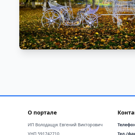
О портале
Конта
ИП Володащук Евгений Викторович
Телефон
УНП 591742710
Тел./фак