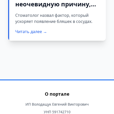
неочевидную причину,
из-за которой быстрее
Стоматолог назвал фактор, который
образуются бляшки в
ускоряет появление бляшек в сосудах.
сосудах
Читать далее →
О портале
ИП Володащук Евгений Викторович
УНП 591742710