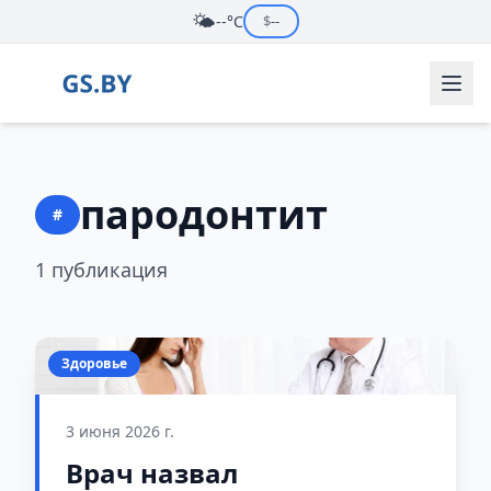
🌤️
--°C
$
--
пародонтит
#
1 публикация
Здоровье
3 июня 2026 г.
Врач назвал