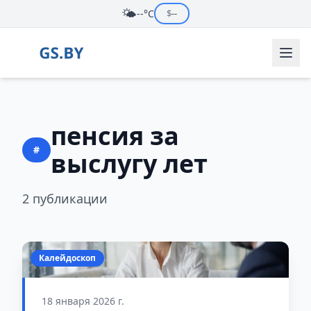
🌤️
--°C
$
--
пенсия за
#
выслугу лет
2 публикации
Калейдоскоп
18 января 2026 г.