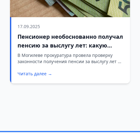
17.09.2025
Пенсионер необоснованно получал
пенсию за выслугу лет: какую
сумму ему пришлось вернуть
В Могилеве прокуратура провела проверку
законности получения пенсии за выслугу лет и
потребовала вернуть более 30 тыс. рублей
Читать далее →
необоснованно полученных средств.