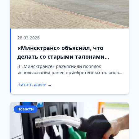
28.03.2026
«Минсктранс» объяснил, что
делать со старыми талонами
после повышения стоимости
В «Минсктрансе» разъяснили порядок
использования ранее приобретённых талонов в
проезда
связи с изменением стоимости проезда в
Читать далее →
городском транспорте Минска с 27 марта 2026
года.
Новости