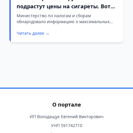
подрастут цены на сигареты. Вот
список
Министерство по налогам и сборам
обнародовало информацию о максимальных
розничных ценах на сигареты с фильтром,
Читать далее →
которые начнут применяться в Беларуси с 1
октября.
О портале
ИП Володащук Евгений Викторович
УНП 591742710