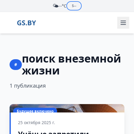
🌤️
--°C
$
--
поиск внеземной
#
жизни
1 публикация
Будущее включено
25 октября 2025 г.
Учёные запретили