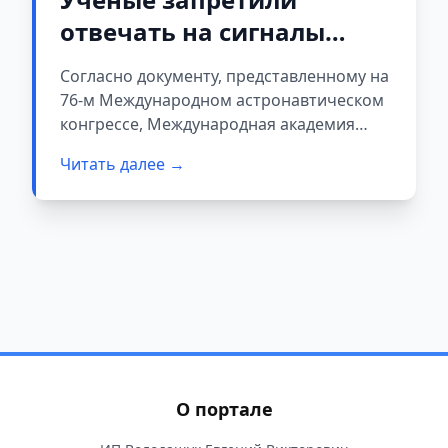
отвечать на сигналы
инопланетян без
Согласно документу, представленному на
разрешения ООН
76-м Международном астронавтическом
конгрессе, Международная академия
астронавтики разработала новые
Читать далее →
рекомендации по действиям после
обнаружения сигнала внеземного
происхождения.
О портале