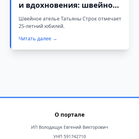
и вдохновения: швейное
ателье в Слониме
Швейное ателье Татьяны Строк отмечает
отмечает свой юбилей
25-летний юбилей.
Читать далее →
О портале
ИП Володащук Евгений Викторович
УНП 591742710