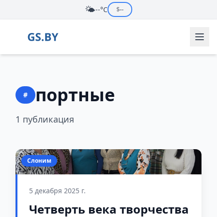
🌤️
--°C
$
--
портные
#
1 публикация
Слоним
5 декабря 2025 г.
Четверть века творчества