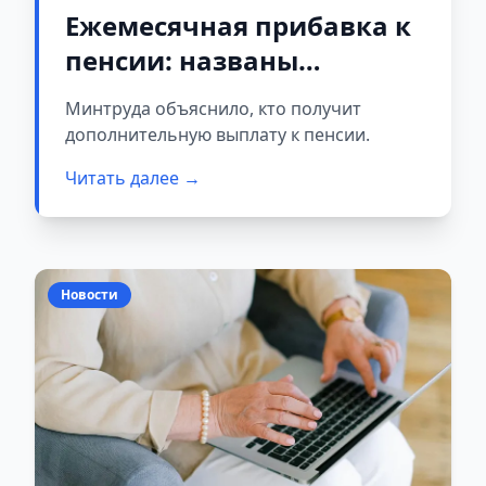
Ежемесячная прибавка к
пенсии: названы
категории белорусов,
Минтруда объяснило, кто получит
которым положены
дополнительную выплату к пенсии.
доплаты
Читать далее →
Новости