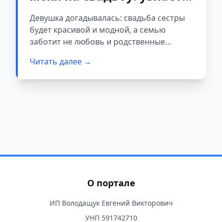
причину и заплачете
Девушка догадывалась: свадьба сестры
вместе со мной
будет красивой и модной, а семью
заботит не любовь и родственные
чувства, а имидж и стильный внешний
Читать далее →
вид.
О портале
ИП Володащук Евгений Викторович
УНП 591742710