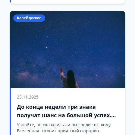
Калейдоскоп
23.11.2025
До конца недели три знака
получат шанс на большой успех.
Вы среди них?
Узнайте, не оказались ли вы среди тех, кому
Вселенная готовит приятный сюрприз.