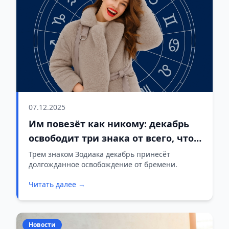
07.12.2025
Им повезёт как никому: декабрь
освободит три знака от всего, что
тянуло назад
Трем знаком Зодиака декабрь принесёт
долгожданное освобождение от бремени.
Читать далее →
Новости