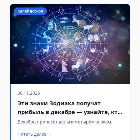
Калейдоскоп
30.11.2025
Эти знаки Зодиака получат
прибыль в декабре — узнайте, кто
в списке
Декабрь принесёт деньги четырём знакам.
Читать далее →