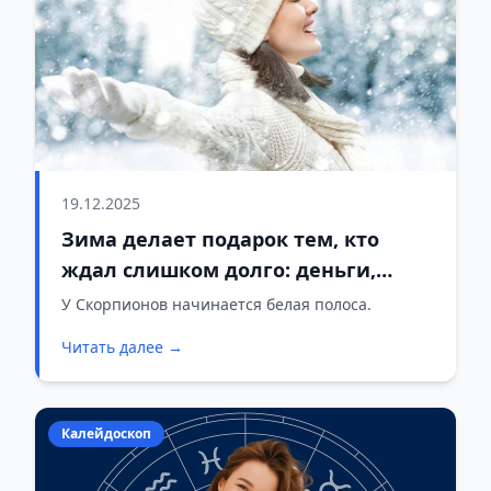
19.12.2025
Зима делает подарок тем, кто
ждал слишком долго: деньги,
ясность в отношениях и мощный
У Скорпионов начинается белая полоса.
карьерный рывок
Читать далее →
Калейдоскоп