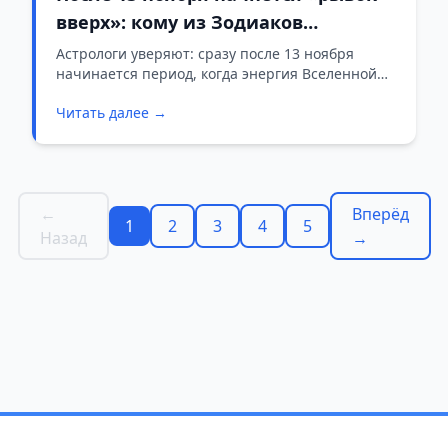
вверх»: кому из Зодиаков
Вселенная откроет путь к
Астрологи уверяют: сразу после 13 ноября
начинается период, когда энергия Вселенной
большому взлёту
буквально «подсветит» пять знаков Зодиака. Их
Читать далее →
ждёт ускорение дел, яркие шансы и ощущение,
что жизнь помогает идти вперёд.
←
Вперёд
1
2
3
4
5
Назад
→