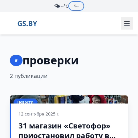
🌤️
--°C
$
--
проверки
#
2 публикации
Новости
12 сентября 2025 г.
31 магазин «Светофор»
приостановил работу в