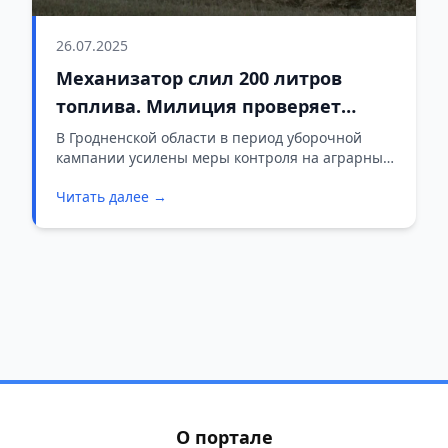
26.07.2025
Механизатор слил 200 литров
топлива. Милиция проверяет
аграрный сектор
В Гродненской области в период уборочной
кампании усилены меры контроля на аграрных
объектах. Сотрудники милиции с начала жатвы
Читать далее →
ежедневно проверяют мехдворы,
зерносушильные комплексы, склады и поля.
О портале