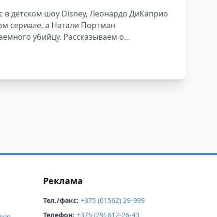
с в детском шоу Disney, Леонардо ДиКаприо
ом сериале, а Натали Портман
аемного убийцу. Рассказываем о
е роли мало кто помнит.
Реклама
Тел./факс:
+375 (01562) 29-999
Телефон:
+375 (29) 612-26-43
лов