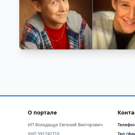
О портале
Конта
ИП Володащук Евгений Викторович
Телефон
УНП 591742710
Тел./фак