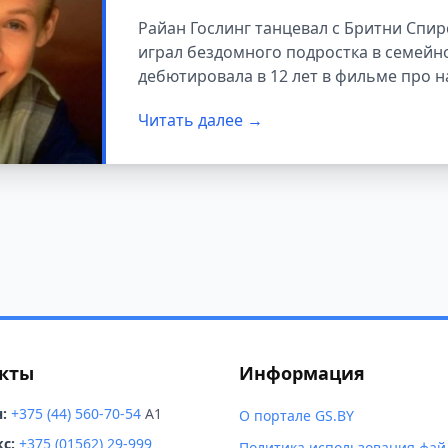
возрасте
Райан Гослинг танцевал с Бритни Спир
играл бездомного подростка в семейн
дебютировала в 12 лет в фильме про н
голливудских суперзвездах, чьи детски
Читать далее →
кты
Информация
:
+375 (44) 560-70-54
A1
О портале GS.BY
с:
+375 (01562) 29-999
Политика использования фай