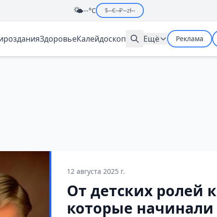
🌤️
--°C
$
--
€
--
₽
--
zł
--
мироздания
Здоровье
Калейдоскоп
Ещё
Реклама
12 августа 2025 г.
От детских ролей к
которые начинали 