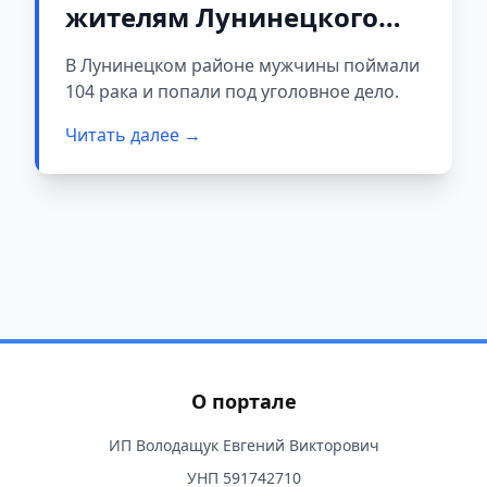
жителям Лунинецкого
района более чем в 6
В Лунинецком районе мужчины поймали
тысяч рублей
104 рака и попали под уголовное дело.
Читать далее →
О портале
ИП Володащук Евгений Викторович
УНП 591742710