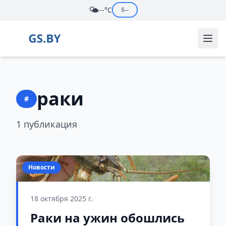
🌤️
--°C
$
--
раки
#
1 публикация
Новости
18 октября 2025 г.
Раки на ужин обошлись